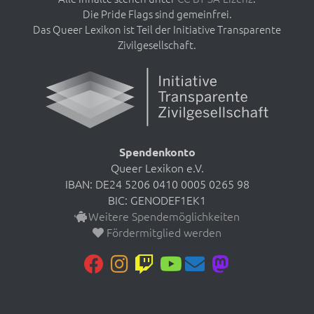
Die Pride Flags sind gemeinfrei.
Das Queer Lexikon ist Teil der Initiative Transparente
Zivilgesellschaft.
Spendenkonto
Queer Lexikon e.V.
IBAN: DE24 5206 0410 0005 0265 98
BIC: GENODEF1EK1
Weitere Spendemöglichkeiten
Fördermitglied werden