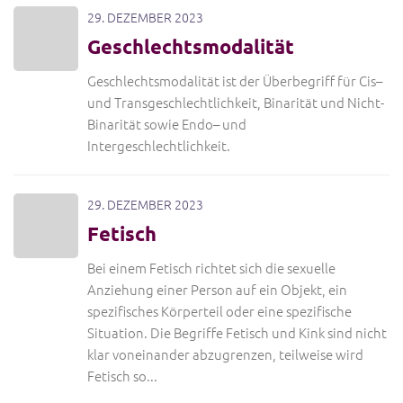
29. DEZEMBER 2023
Geschlechtsmodalität
Geschlechtsmodalität ist der Überbegriff für Cis–
und Transgeschlechtlichkeit, Binarität und Nicht-
Binarität sowie Endo– und
Intergeschlechtlichkeit.
29. DEZEMBER 2023
Fetisch
Bei einem Fetisch richtet sich die sexuelle
Anziehung einer Person auf ein Objekt, ein
spezifisches Körperteil oder eine spezifische
Situation. Die Begriffe Fetisch und Kink sind nicht
klar voneinander abzugrenzen, teilweise wird
Fetisch so...