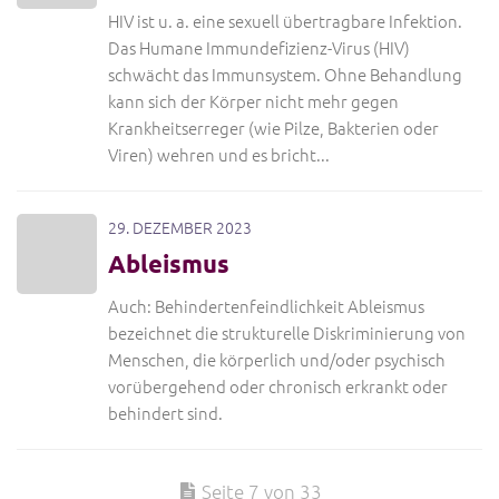
HIV ist u. a. eine sexuell übertragbare Infektion.
Das Humane Immundefizienz-Virus (HIV)
schwächt das Immunsystem. Ohne Behandlung
kann sich der Körper nicht mehr gegen
Krankheitserreger (wie Pilze, Bakterien oder
Viren) wehren und es bricht...
29. DEZEMBER 2023
Ableismus
Auch: Behindertenfeindlichkeit Ableismus
bezeichnet die strukturelle Diskriminierung von
Menschen, die körperlich und/oder psychisch
vorübergehend oder chronisch erkrankt oder
behindert sind.
Seite 7 von 33