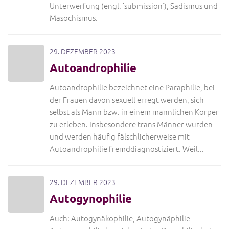
Unterwerfung (engl. ’submission‘), Sadismus und
Masochismus.
29. DEZEMBER 2023
Autoandrophilie
Autoandrophilie bezeichnet eine Paraphilie, bei
der Frauen davon sexuell erregt werden, sich
selbst als Mann bzw. in einem männlichen Körper
zu erleben. Insbesondere trans Männer wurden
und werden häufig fälschlicherweise mit
Autoandrophilie fremddiagnostiziert. Weil...
29. DEZEMBER 2023
Autogynophilie
Auch: Autogynäkophilie, Autogynäphilie