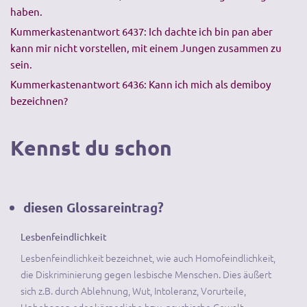
haben.
Kummerkastenantwort 6437: Ich dachte ich bin pan aber
kann mir nicht vorstellen, mit einem Jungen zusammen zu
sein.
Kummerkastenantwort 6436: Kann ich mich als demiboy
bezeichnen?
Kennst du schon
diesen Glossareintrag?
Lesbenfeindlichkeit
Lesbenfeindlichkeit bezeichnet, wie auch Homofeindlichkeit,
die Diskriminierung gegen lesbische Menschen. Dies äußert
sich z.B. durch Ablehnung, Wut, Intoleranz, Vorurteile,