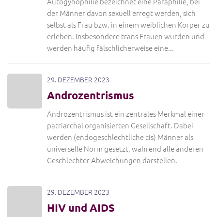
Autogynophilie bezeichnet eine Paraphilie, bei
der Männer davon sexuell erregt werden, sich
selbst als Frau bzw. in einem weiblichen Körper zu
erleben. Insbesondere trans Frauen wurden und
werden häufig fälschlicherweise eine...
29. DEZEMBER 2023
Androzentrismus
Androzentrismus ist ein zentrales Merkmal einer
patriarchal organisierten Gesellschaft. Dabei
werden (endogeschlechtliche cis) Männer als
universelle Norm gesetzt, während alle anderen
Geschlechter Abweichungen darstellen.
29. DEZEMBER 2023
HIV und AIDS