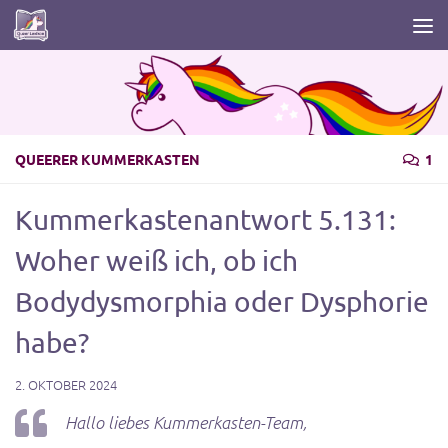
Zum Inhalt springen
QUEERER KUMMERKASTEN
1
Kummerkastenantwort 5.131:
Woher weiß ich, ob ich
Bodydysmorphia oder Dysphorie
habe?
2. OKTOBER 2024
Hallo liebes Kummerkasten-Team,