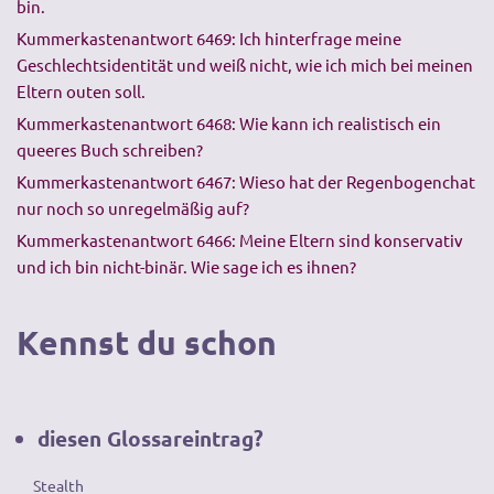
bin.
Kummerkastenantwort 6469: Ich hinterfrage meine
Geschlechtsidentität und weiß nicht, wie ich mich bei meinen
Eltern outen soll.
Kummerkastenantwort 6468: Wie kann ich realistisch ein
queeres Buch schreiben?
Kummerkastenantwort 6467: Wieso hat der Regenbogenchat
nur noch so unregelmäßig auf?
Kummerkastenantwort 6466: Meine Eltern sind konservativ
und ich bin nicht-binär. Wie sage ich es ihnen?
Kennst du schon
diesen Glossareintrag?
Stealth