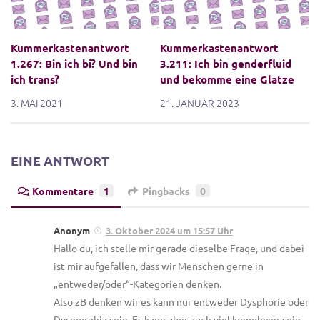
Kummerkastenantwort
Kummerkastenantwort
1.267: Bin ich bi? Und bin
3.211: Ich bin genderfluid
ich trans?
und bekomme eine Glatze
3. MAI 2021
21. JANUAR 2023
EINE ANTWORT
Kommentare
1
Pingbacks
0
Anonym
3. Oktober 2024 um 15:57 Uhr
Hallo du, ich stelle mir gerade dieselbe Frage, und dabei
ist mir aufgefallen, dass wir Menschen gerne in
„entweder/oder“-Kategorien denken.
Also zB denken wir es kann nur entweder Dysphorie oder
Dysmorphia sein. Es kann aber auch viel komplexer sein –