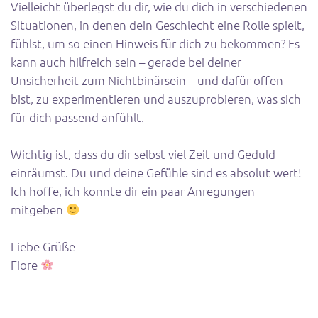
Vielleicht überlegst du dir, wie du dich in verschiedenen
Situationen, in denen dein Geschlecht eine Rolle spielt,
fühlst, um so einen Hinweis für dich zu bekommen? Es
kann auch hilfreich sein – gerade bei deiner
Unsicherheit zum Nichtbinärsein – und dafür offen
bist, zu experimentieren und auszuprobieren, was sich
für dich passend anfühlt.
Wichtig ist, dass du dir selbst viel Zeit und Geduld
einräumst. Du und deine Gefühle sind es absolut wert!
Ich hoffe, ich konnte dir ein paar Anregungen
mitgeben
Liebe Grüße
Fiore